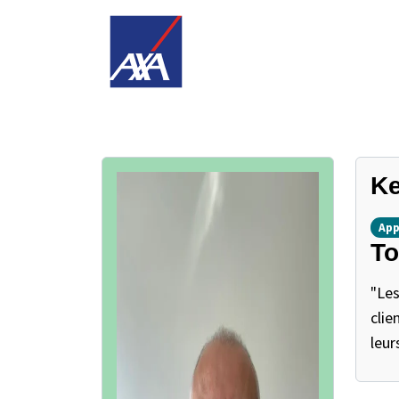
Ke
App
To
"Les
clie
leur