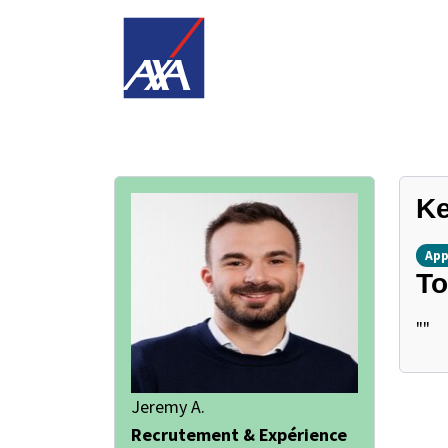
Ke
App
To
""
Jeremy A.
Recrutement & Expérience