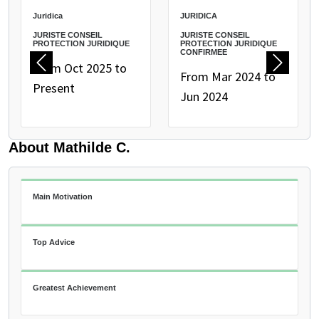
PAUSE THE PROCEEDING CAROUSEL
Juridica
JURIDICA
JURISTE CONSEIL
JURISTE CONSEIL
PROTECTION JURIDIQUE
PROTECTION JURIDIQUE
CONFIRMEE
From Oct 2025 to
Previous
Next
From Mar 2024 to
Present
Jun 2024
About Mathilde C.
Main Motivation
Top Advice
Greatest Achievement