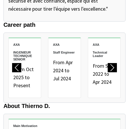
sécurisé et avec confiance, espace qui est
nécessaire pour tirer l'équipe vers l'excellence."
Career path
PAUSE THE PROCEEDING CAROUSEL
AXA
AXA
AXA
INGENIEUR
Staff Engineer
Technical
TECHNIQUE
Leader
SENIOR
From Apr
From Sep
From Oct
2024 to
Previous
Next
2022 to
2025 to
Jul 2024
Apr 2024
Present
About Thierno D.
Main Motivation