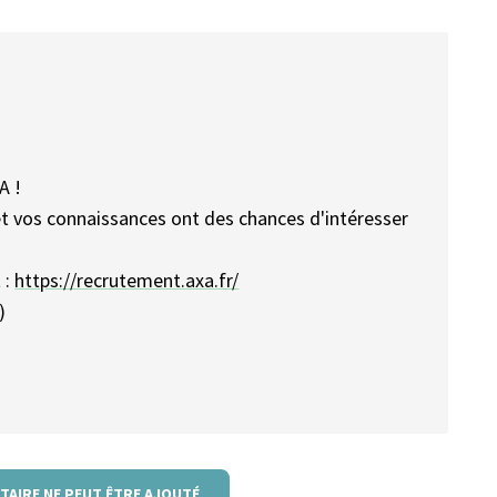
A !
et vos connaissances ont des chances d'intéresser
 :
https://recrutement.axa.fr/
)
TAIRE NE PEUT ÊTRE AJOUTÉ